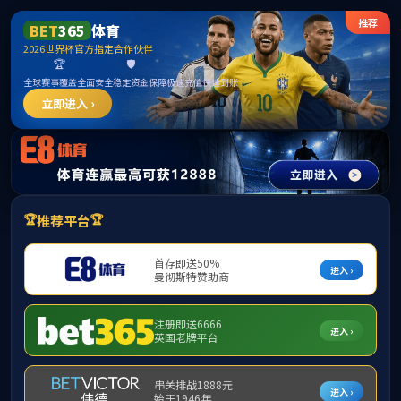
******
bevictor伟德官网 - 韦德官方网站
提示：访问地址无效，90/1d/c300a233501/http:/xgdt找不到对应的栏
目！
首页
关闭此页