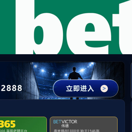
bevictor伟德官网 - 韦德官方网站
提示：访问地址无效，8d/5e/c321a232798/http:/294找不到对应的栏目
首页
关闭此页