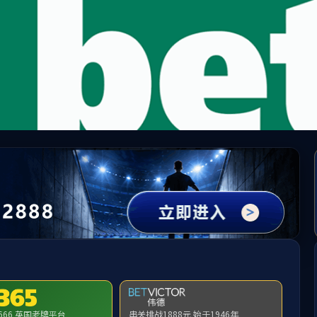
bevictor伟德官网 - 韦德官方网站
提示：访问地址无效，75/c9/c300a226761/http:/jyzpxx找不到对应的栏目
首页
关闭此页