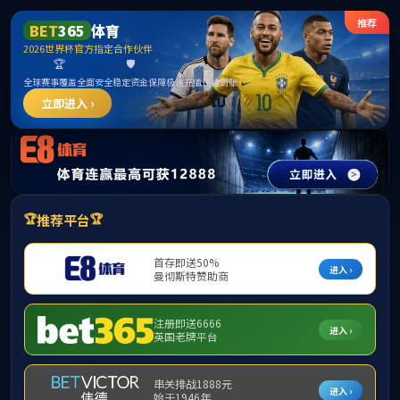
******
bevictor伟德官网 - 韦德官方网站
提示：访问地址无效，74/71/c300a226417/http:/1349找不到对应的栏
目！
首页
关闭此页