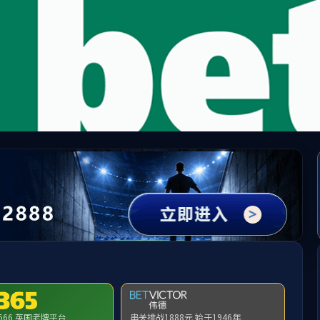
bevictor伟德官网 - 韦德官方网站
提示：访问地址无效，289/http:/bkzs找不到对应的栏目！
首页
关闭此页