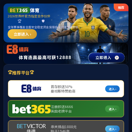
******
bevictor伟德官网 - 韦德官方网站
提示：访问地址无效，276/http:/277找不到对应的栏目！
首页
关闭此页